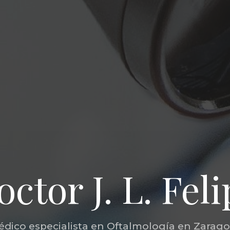
ctor J. L. Fel
dico especialista en Oftalmología en Zarag