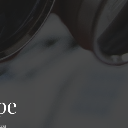
ipe
oza