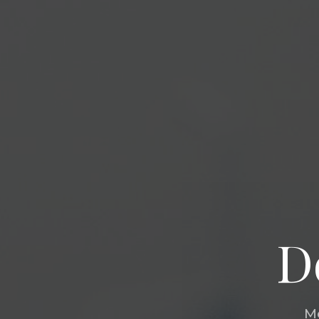
Do
Mé